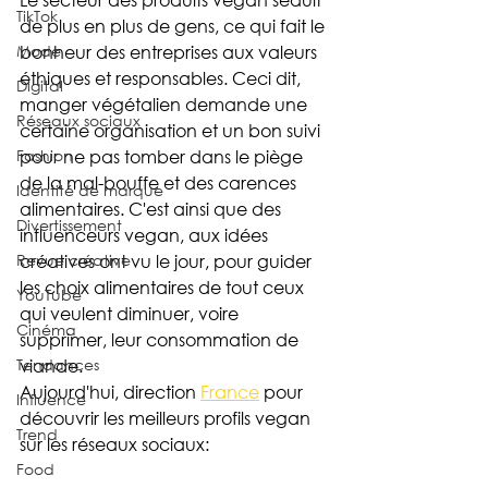
TikTok
de plus en plus de gens, ce qui fait le 
Mode
bonheur des entreprises aux valeurs 
éthiques et responsables. Ceci dit, 
Digital
manger végétalien demande une 
Réseaux sociaux
certaine organisation et un bon suivi 
Fashion
pour ne pas tomber dans le piège 
de la mal-bouffe et des carences 
Identité de marque
alimentaires. C'est ainsi que des 
Divertissement
influenceurs vegan, aux idées 
Revue créative
créatives ont vu le jour, pour guider 
les choix alimentaires de tout ceux 
YouTube
qui veulent diminuer, voire 
Cinéma
supprimer, leur consommation de 
Tendances
viande.
Aujourd'hui, direction 
France
 pour 
Influence
découvrir les meilleurs profils vegan 
Trend
sur les réseaux sociaux:
Food