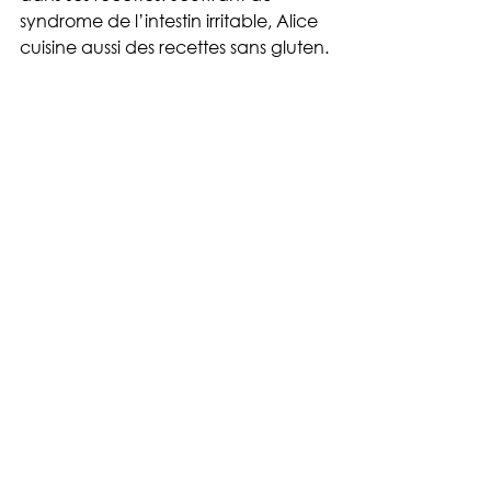
syndrome de l’intestin irritable, Alice 
cuisine aussi des recettes sans gluten.
 10- Cécile de a.normality
Cécile a beaucoup de choses à dire 
sur elle, son compte Instagram nous 