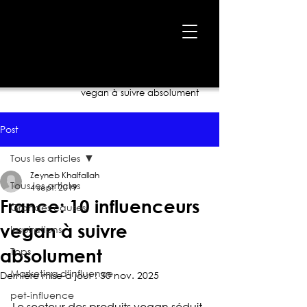
Accueil
›
Blogue
›
France: 10 influenceurs
vegan à suivre absolument
Post
Tous les articles
Zeyneb Khalfallah
Tous les articles
4 sept. 2019
France: 10 influenceurs
Grandes causes
vegan à suivre
Inspirations
Tops
absolument
Marketing d'influence
Dernière mise à jour :
30 nov. 2025
pet-influence
Le secteur des produits vegan séduit 