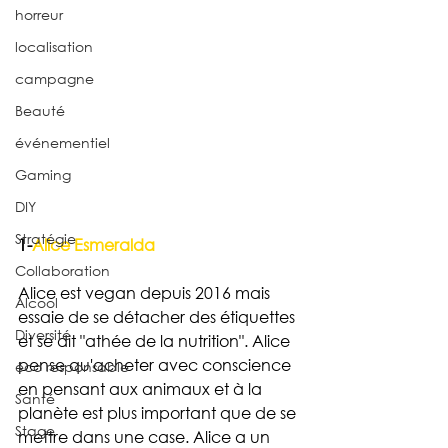
horreur
localisation
campagne
Beauté
événementiel
Gaming
DIY
Stratégie
1-
Alice Esmeralda 
Collaboration
Alice est vegan depuis 2016 mais 
Alcool
essaie de se détacher des étiquettes 
Diversité
et se dit "athée de la nutrition". Alice 
pense qu'acheter avec conscience 
éco responsable
en pensant aux animaux et à la 
Santé
planète est plus important que de se 
Stage
mettre dans une case. Alice a un 