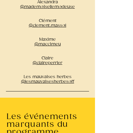
Alexandra
@mademoisellemodeuse
Clément
@clement.massol
Maxime
@maccimeu
Claire
@claireperrier
Les mauvaises herbes
@lesmauvaisesherbesoff
Les événements
marquants du
programme