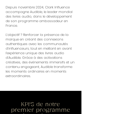
Depuis novembre 2024, Clark Influence
accompagne Audible, le leader mondial
des livres audio, dans le développement
de son programme ambassadeur en
France.
L’objectif ? Renforcer la présence de la
marque en créant des connexions
authentiques avec les communautés
d’influenceurs, tout en mettant en avant
l’expérience unique des livres audio
d’Audible. Grâce à des activations
créatives, des événements immersifs et un
contenu engageant, Audible transforme
les moments ordinaires en moments
extraordinaires.
KPI'S de notre
premier programme