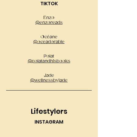
TIKTOK
Enzo
@enzoreads
Océane
@oceadorable
Polat
@polatandhisbooks
Jade
@wellnessbyjade
Lifestylers
INSTAGRAM