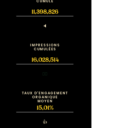
CUMULÉ
11,398,826
🔈
IMPRESSIONS
CUMULÉES
16,028,514
❤️‍🔥
TAUX D'ENGAGEMENT
ORGANIQUE
MOYEN
15,01%
👍