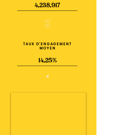
4,238,917
🧍‍♂️
🧍‍♀️
TAUX D'ENGAGEMENT
MOYEN
14,25%
🔈