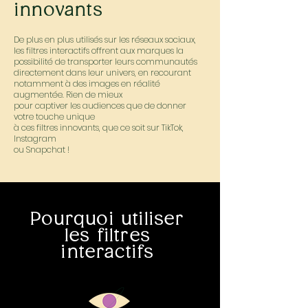
innovants
De plus en plus utilisés sur les réseaux sociaux,
les filtres interactifs offrent aux marques la
possibilité de transporter leurs communautés
directement dans leur univers, en recourant
notamment à des images en réalité
augmentée. Rien de mieux
pour captiver les audiences que de donner
votre touche unique
à ces filtres innovants, que ce soit sur TikTok,
Instagram
ou Snapchat !
Pourquoi utiliser
les filtres
interactifs