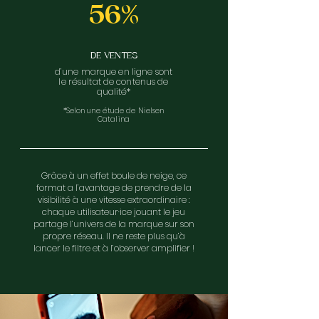
56%
DE VENTES
d’une marque en ligne sont
le résultat de contenus de
qualité*
*Selon une étude de Nielsen
Catalina
Grâce à un effet boule de neige, ce
format a l’avantage de prendre de la
visibilité à une vitesse extraordinaire :
chaque utilisateur·ice jouant le jeu
partage l’univers de la marque sur son
propre réseau. Il ne reste plus qu’à
lancer le filtre et à l’observer amplifier !