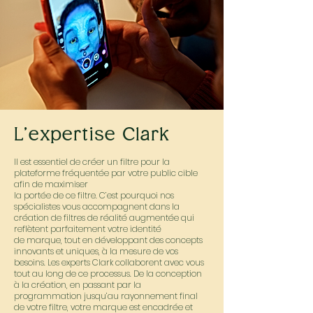
L’expertise Clark
Il est essentiel de créer un filtre pour la
plateforme fréquentée par votre public cible
afin de maximiser
la portée de ce filtre. C’est pourquoi nos
spécialistes vous accompagnent dans la
création de filtres de réalité augmentée qui
reflètent parfaitement votre identité
de marque, tout en développant des concepts
innovants et uniques, à la mesure de vos
besoins. Les experts Clark collaborent avec vous
tout au long de ce processus. De la conception
à la création, en passant par la
programmation jusqu’au rayonnement final
de votre filtre, votre marque est encadrée et