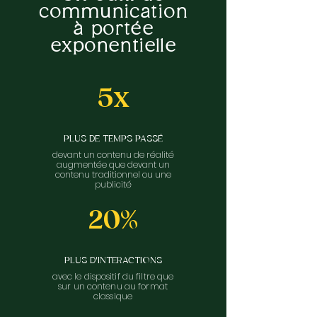
communication
à portée
exponentielle
5x
PLUS DE TEMPS PASSÉ
devant un contenu de réalité
augmentée que devant un
contenu traditionnel ou une
publicité
20%
PLUS D'INTERACTIONS
avec le dispositif du filtre que
sur un contenu au format
classique