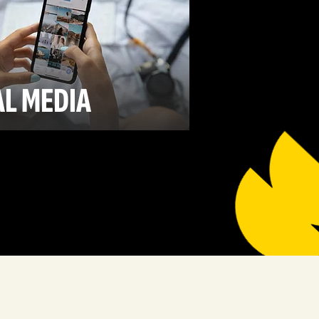
AL
MEDIA
ir