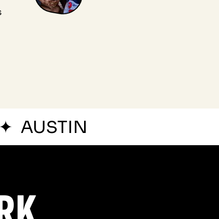
s
✦
AUSTIN
ARK