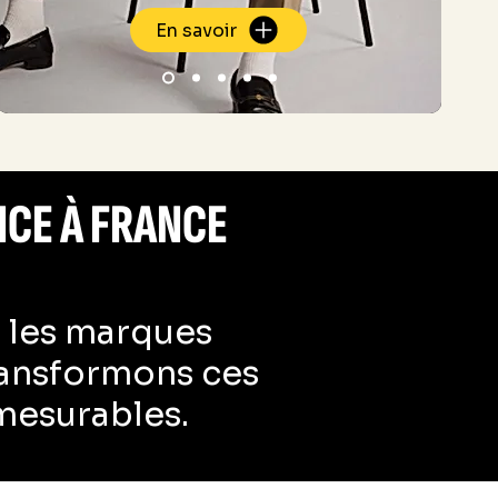
En savoir
NCE À FRANCE
e les marques
transformons ces
mesurables.