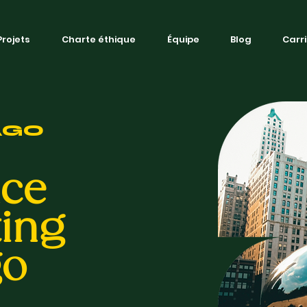
Projets
Charte éthique
Équipe
Blog
Carr
AGO
nce
ting
go