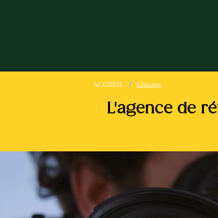
/
ACCUEIL
Chicago
L'agence de ré