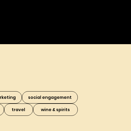
rketing
social engagement
travel
wine & spirits