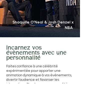
Shaquille O’Neal & Josh Denzel x
NBA
Incarnez vos
évènements avec une
personnalité
Faites confiance à une célébrité
expérimentée pour apporter une
animation dynamique à vos événements,
divertir l’audience et favoriser les
interactions. De plus, une personnalité
connue du grand public mobilise
davantage, sa participation à
l’évènement peut donc être un excellent
argument pour convaincre votre cible d’y
assister. Cela vous permettra de créer
des souvenirs durables pour les