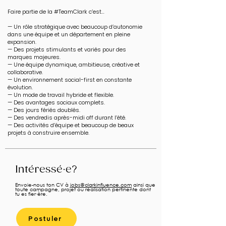
Faire partie de la #TeamClark c’est…
— Un rôle stratégique avec beaucoup d’autonomie
dans une équipe et un département en pleine
expansion.
— Des projets stimulants et variés pour des
marques majeures.
— Une équipe dynamique, ambitieuse, créative et
collaborative.
— Un environnement social-first en constante
évolution.
— Un mode de travail hybride et flexible.
— Des avantages sociaux complets.
— Des jours fériés doublés.
— Des vendredis après-midi off durant l’été.
— Des activités d’équipe et beaucoup de beaux
projets à construire ensemble.
Intéressé·e?
Envoie-nous ton CV à
jobs@clarkinfluence.com
ainsi que
toute campagne, projet ou réalisation pertinente dont
tu es fier·ère.
Postuler