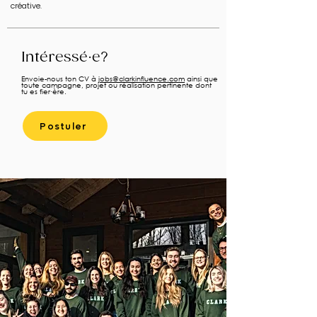
créative.
Intéressé·e?
Envoie-nous ton CV à
jobs@clarkinfluence.com
ainsi que
toute campagne, projet ou réalisation pertinente dont
tu es fier·ère.
Postuler