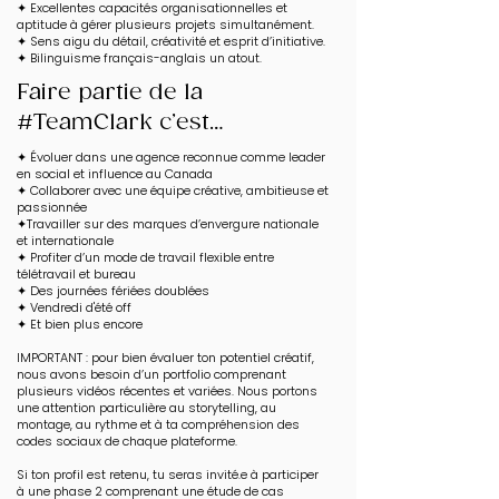
✦ Excellentes capacités organisationnelles et
aptitude à gérer plusieurs projets simultanément.
✦ Sens aigu du détail, créativité et esprit d’initiative.
✦ Bilinguisme français-anglais un atout.
Faire partie de la
#TeamClark c’est…
✦ Évoluer dans une agence reconnue comme leader
en social et influence au Canada
✦ Collaborer avec une équipe créative, ambitieuse et
passionnée
✦Travailler sur des marques d’envergure nationale
et internationale
✦ Profiter d’un mode de travail flexible entre
télétravail et bureau
✦ Des journées fériées doublées
✦ Vendredi d'été off
✦ Et bien plus encore
IMPORTANT : pour bien évaluer ton potentiel créatif,
nous avons besoin d’un portfolio comprenant
plusieurs vidéos récentes et variées. Nous portons
une attention particulière au storytelling, au
montage, au rythme et à ta compréhension des
codes sociaux de chaque plateforme.
Si ton profil est retenu, tu seras invité.e à participer
à une phase 2 comprenant une étude de cas