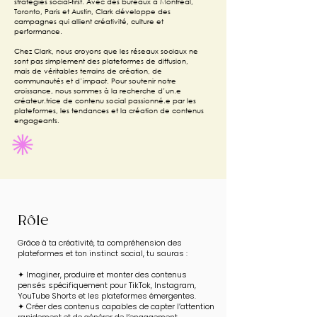
stratégies social-first. Avec des bureaux à Montréal,
Toronto, Paris et Austin, Clark développe des
campagnes qui allient créativité, culture et
performance.
Chez Clark, nous croyons que les réseaux sociaux ne
sont pas simplement des plateformes de diffusion,
mais de véritables terrains de création, de
communautés et d’impact. Pour soutenir notre
croissance, nous sommes à la recherche d’un.e
créateur.trice de contenu social passionné.e par les
plateformes, les tendances et la création de contenus
engageants.
Rôle
Grâce à ta créativité, ta compréhension des
plateformes et ton instinct social, tu sauras :
✦ Imaginer, produire et monter des contenus
pensés spécifiquement pour TikTok, Instagram,
YouTube Shorts et les plateformes émergentes.
✦ Créer des contenus capables de capter l’attention