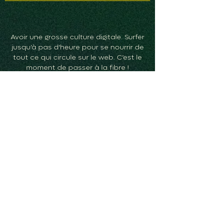
Avoir une grosse culture digitale. Surfer
jusqu’à pas d'heure pour se nourrir de
tout ce qui circule sur le web. C’est le
moment de passer à la fibre !
4
Parler le social. À l’heure de la
communication social-first, il est
essentiel de savoir raconter des
histoires et engager des discussions
autour des marques. Tu penses
pouvoir leur apporter une dimension
sociale en exploitant leurs contenus
avec un nouvel éclairage? Alors viens!
Si c'est pour balancer un contenu