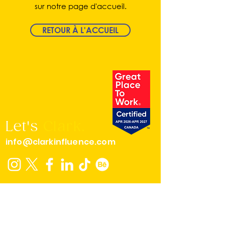
sur notre page d'accueil.
RETOUR À L'ACCUEIL
Let's
Clark.
info@clarkinfluence.com
MONTRÉAL
4560B, Boul. Saint-Laurent, #203
H2T 1R3 - Montréal, Québec
514 570 0508