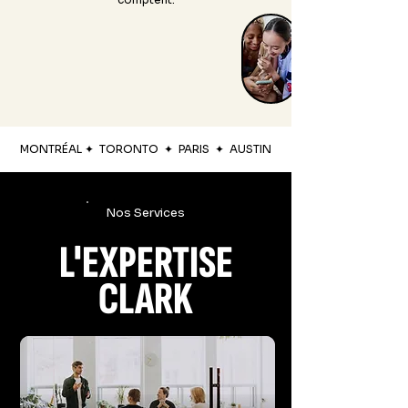
MONTRÉAL
✦
TORONTO
✦
PARIS
✦
AUSTIN
Nos Services
L'EXPERTISE
CLARK