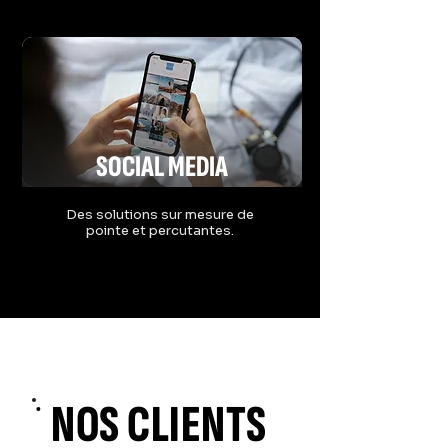
SOCIAL
MEDIA
Des solutions sur mesure
de
pointe et percutantes.
En savoir
NOS CLIENTS