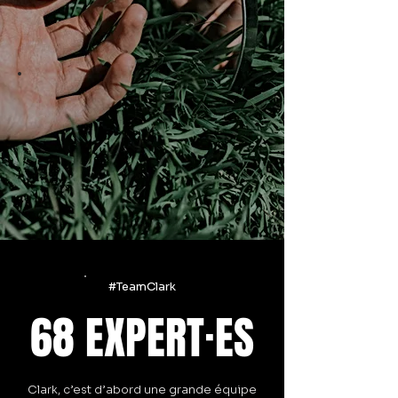
CLARK CONTENT LAB
Un laboratoire créatif qui concocte les
contenus les plus engageants en accord
avec les tendances numériques actuelles.
En savoir
#TeamClark
68 EXPERT
·
ES
Clark, c’est d’abord une grande équipe