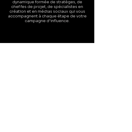
dynamique formée de stratèges, de
chef·fes de projet, de spécialistes en
création et en médias sociaux qui vous
accompagnent à chaque étape de votre
campagne d’influence.