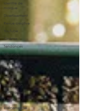
Identité de
marque
Divertissement
Revue créative
YouTube
Cinéma
Tendances
Influence
Trend
Food
horreur
localisation
campagne
Beauté
événementiel