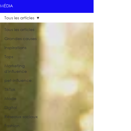
MÉDIA
Tous les articles
Tous les articles
Grandes causes
Inspirations
Tops
Marketing
d'influence
pet-influence
TikTok
Mode
Digital
Réseaux sociaux
Fashion