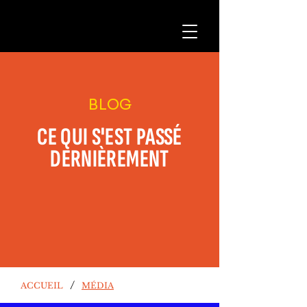
BLOG
CE QUI S'EST PASSÉ
DERNIÈREMENT
/
ACCUEIL
MÉDIA