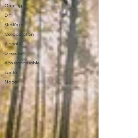
Gaming
DIY
Stratégie
Collaboration
Alcool
Diversité
éco responsable
Santé
Stage