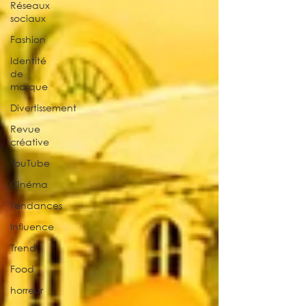
Réseaux
sociaux
Fashion
Identité
de
marque
Divertissement
Revue
créative
YouTube
Cinéma
Tendances
Influence
Trend
Food
horreur