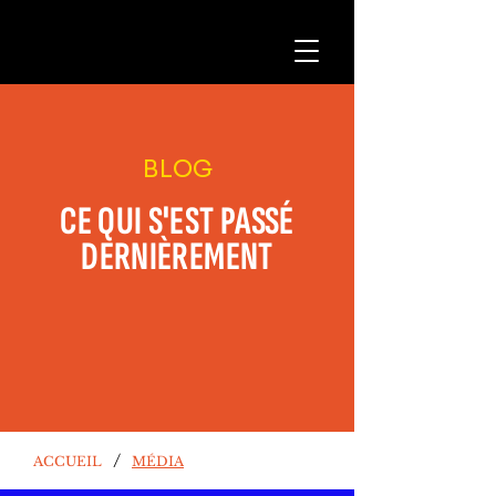
BLOG
CE QUI S'EST PASSÉ
DERNIÈREMENT
/
ACCUEIL
MÉDIA