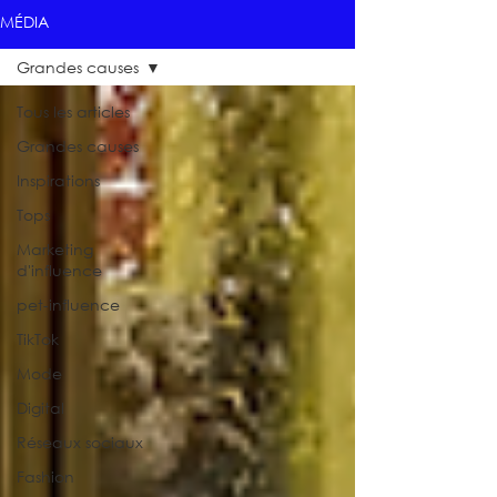
MÉDIA
Grandes causes
Tous les articles
Grandes causes
Inspirations
Tops
Marketing
d'influence
pet-influence
TikTok
Mode
Digital
Réseaux sociaux
Fashion