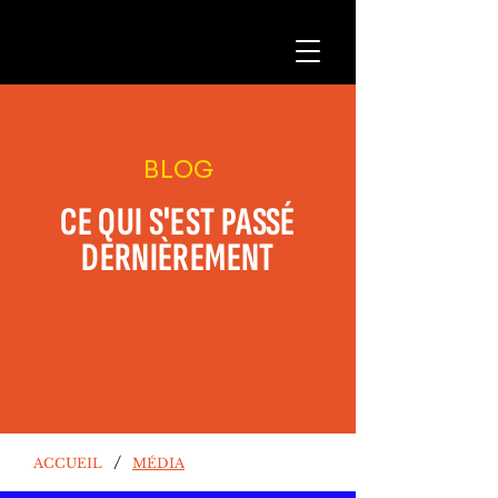
BLOG
CE QUI S'EST PASSÉ
DERNIÈREMENT
/
ACCUEIL
MÉDIA