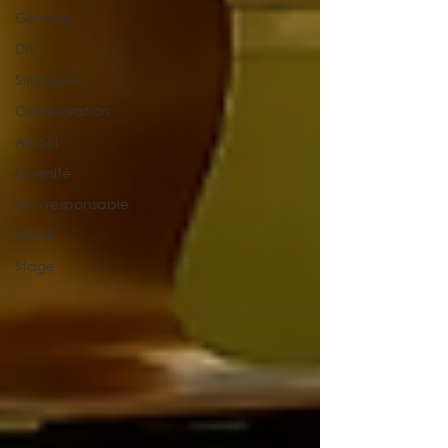
Gaming
DIY
Stratégie
Collaboration
Alcool
Diversité
éco responsable
Santé
Stage