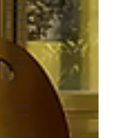
Identité de
marque
Divertissement
Revue créative
YouTube
Cinéma
Tendances
Influence
Trend
Food
horreur
localisation
campagne
Beauté
événementiel