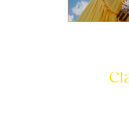
Let's
Cl
info@clarkinfluence.c