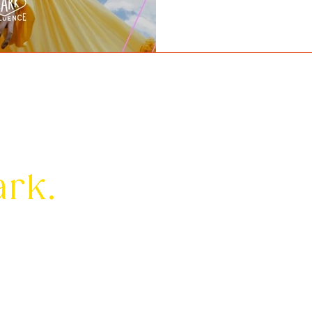
ark.
om