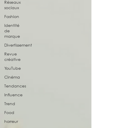
Réseaux
sociaux
Fashion
Identité
de
marque
Divertissement
Revue
créative
YouTube
Cinéma
Tendances
Influence
Trend
Food
horreur