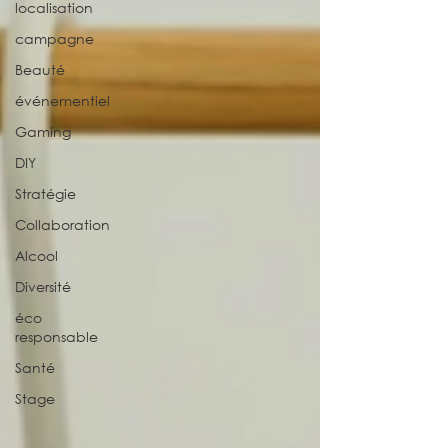
localisation
campagne
Beauté
événementiel
Gaming
DIY
Stratégie
Collaboration
Alcool
Diversité
éco
responsable
Santé
Stage