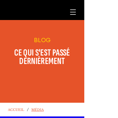
BLOG
CE QUI S'EST PASSÉ
DERNIÈREMENT
/
ACCUEIL
MÉDIA