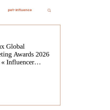
pet-influence
e
Divertissement
aux Global
Food
horreur
eting Awards 2026
 « Influencer
of the Year »
tratégie