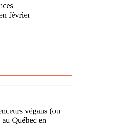
nces
en février
enceurs végans (ou
e au Québec en