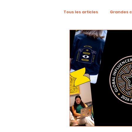
Tous les articles
Grandes 
TikTok
Mode
Dig
Revue créative
YouTu
localisation
campag
Collaboration
Alcool