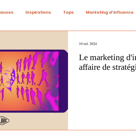
causes
Inspirations
Tops
Marketing d'influence
ital
Réseaux sociaux
Fashion
Identité de marqu
10 oct. 2024
Le marketing d'i
be
Cinéma
Tendances
Influence
Trend
affaire de stratég
ne
Beauté
événementiel
Gaming
DIY
S
Diversité