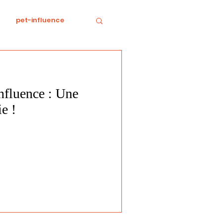
pet-influence
e
Divertissement
nfluence : Une
Food
horreur
ie !
tratégie