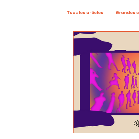
Tous les articles
Grandes 
TikTok
Mode
Dig
Revue créative
YouTu
localisation
campag
Collaboration
Alcool