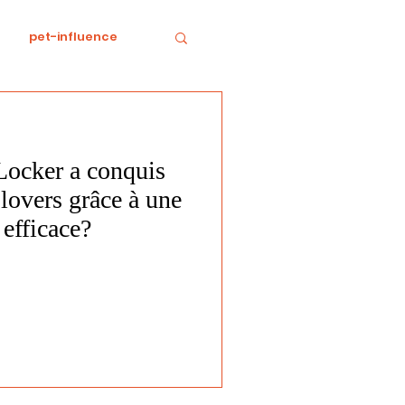
pet-influence
e
Divertissement
ocker a conquis
Food
horreur
 lovers grâce à une
 efficace?
tratégie