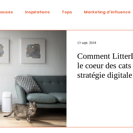
causes
Inspirations
Tops
Marketing d'influence
ital
Réseaux sociaux
Fashion
Identité de marqu
13 sept. 2018
Comment LitterL
be
Cinéma
Tendances
Influence
Trend
le coeur des cats
stratégie digitale
ne
Beauté
événementiel
Gaming
DIY
S
Diversité