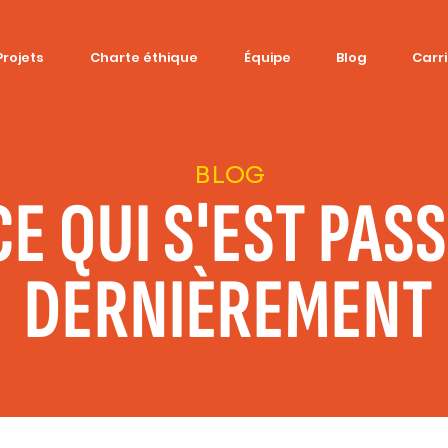
Projets
Charte éthique
Équipe
Blog
Carr
BLOG
CE QUI S'EST PAS
DERNIÈREMENT