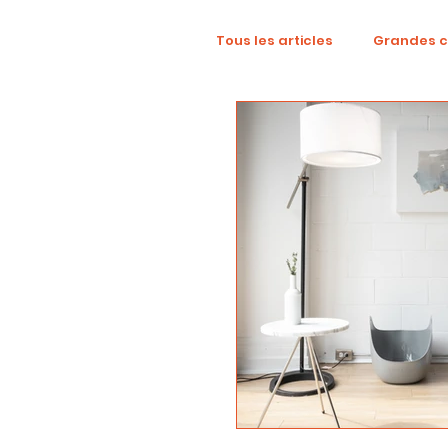
Tous les articles
Grandes 
TikTok
Mode
Dig
Revue créative
YouTu
localisation
campag
Collaboration
Alcool