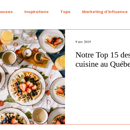
causes
Inspirations
Tops
Marketing d'influence
ital
Réseaux sociaux
Fashion
Identité de marqu
9 avr. 2019
Notre Top 15 des
be
Cinéma
Tendances
Influence
Trend
cuisine au Québ
ne
Beauté
événementiel
Gaming
DIY
S
Diversité