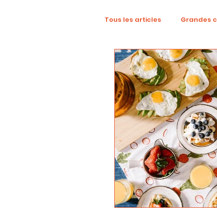
Tous les articles
Grandes 
TikTok
Mode
Dig
Revue créative
YouTu
localisation
campag
Collaboration
Alcool