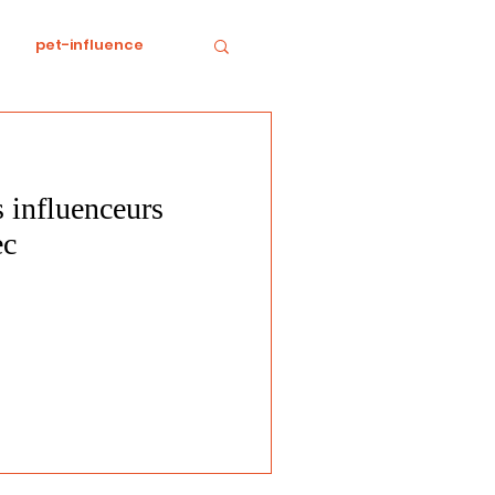
pet-influence
e
Divertissement
 influenceurs
Food
horreur
ec
tratégie