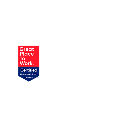
AUSTIN
905 W Annie St, Unit 1
Austin, TX 78704
719 358-1989