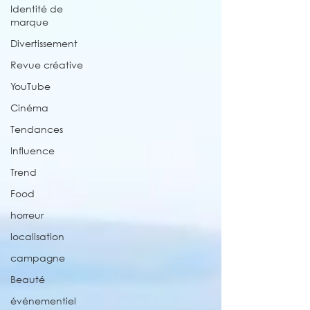
Identité de
marque
Divertissement
Revue créative
YouTube
Cinéma
Tendances
Influence
Trend
Food
horreur
localisation
campagne
Beauté
événementiel