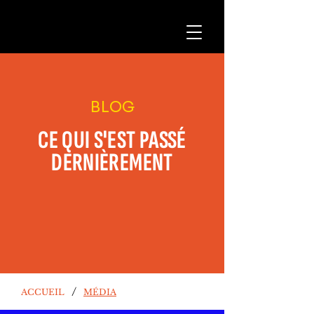
BLOG
CE QUI S'EST PASSÉ
DERNIÈREMENT
/
ACCUEIL
MÉDIA