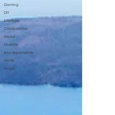
Gaming
DIY
Stratégie
Collaboration
Alcool
Diversité
éco responsable
Santé
Stage