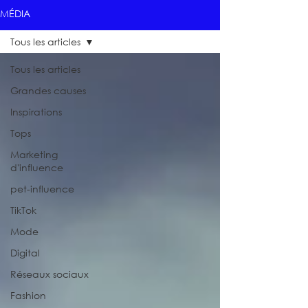
MÉDIA
Tous les articles
Tous les articles
Grandes causes
Inspirations
Tops
Marketing
d'influence
pet-influence
TikTok
Mode
Digital
Réseaux sociaux
Fashion