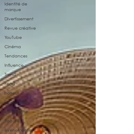
Identité de
marque
Divertissement
Revue créative
YouTube
Cinéma
Tendances
Influence
Trend
Food
horreur
localisation
campagne
Beauté
événementiel