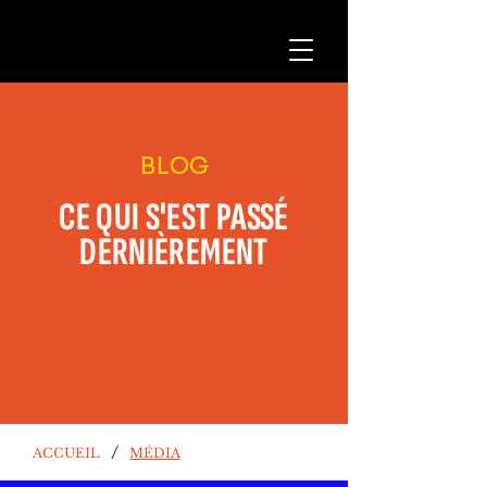
BLOG
CE QUI S'EST PASSÉ
DERNIÈREMENT
/
ACCUEIL
MÉDIA