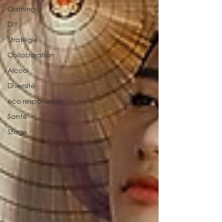
Gaming
DIY
Stratégie
Collaboration
Alcool
Diversité
éco responsable
Santé
Stage