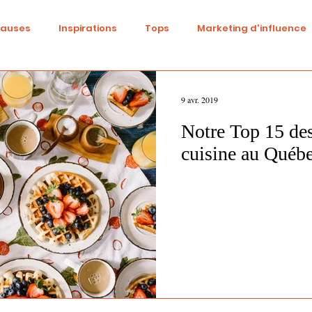
causes
Inspirations
Tops
Marketing d'influence
ital
Réseaux sociaux
Fashion
Identité de marqu
9 avr. 2019
Notre Top 15 des
be
Cinéma
Tendances
Influence
Trend
cuisine au Québ
ne
Beauté
événementiel
Gaming
DIY
S
Diversité