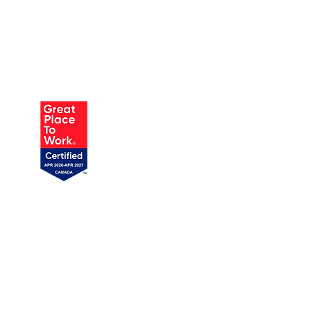
AUSTIN
905 W Annie St, Unit 1
Austin, TX 78704
719 358-1989