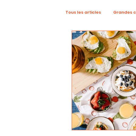
Tous les articles
Grandes 
TikTok
Mode
Dig
Revue créative
YouTu
localisation
campag
Collaboration
Alcool