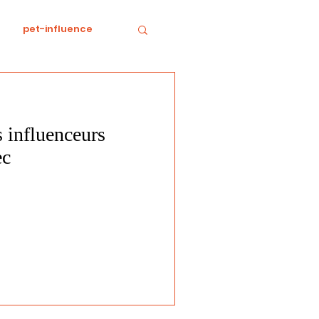
pet-influence
e
Divertissement
 influenceurs
Food
horreur
ec
tratégie