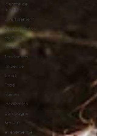
Identité de
marque
Divertissement
Revue créative
YouTube
Cinéma
Tendances
Influence
Trend
Food
horreur
localisation
campagne
Beauté
événementiel