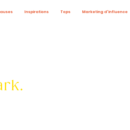
causes
Inspirations
Tops
Marketing d'influence
ital
Réseaux sociaux
Fashion
Identité de marqu
be
Cinéma
Tendances
Influence
Trend
ark.
ne
Beauté
événementiel
Gaming
DIY
S
om
Diversité