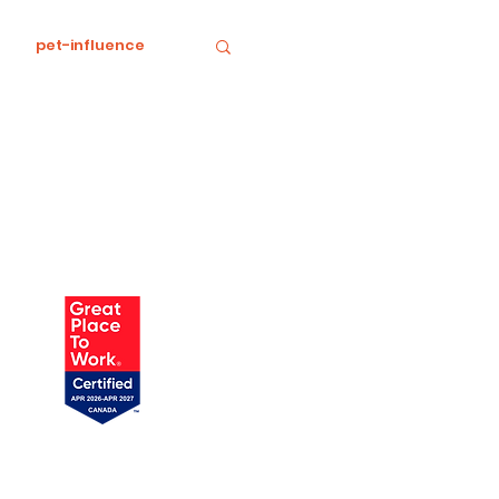
pet-influence
e
Divertissement
Food
horreur
tratégie