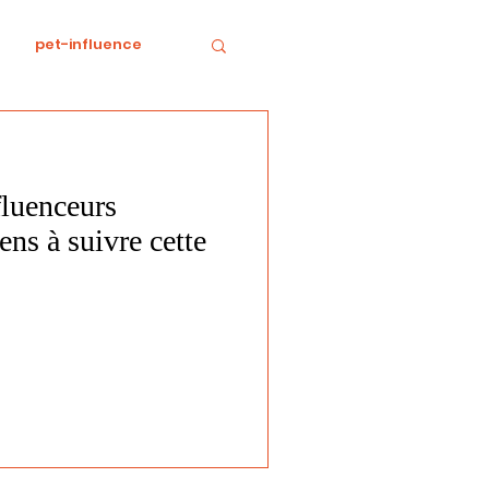
pet-influence
e
Divertissement
fluenceurs
Food
horreur
ens à suivre cette
tratégie