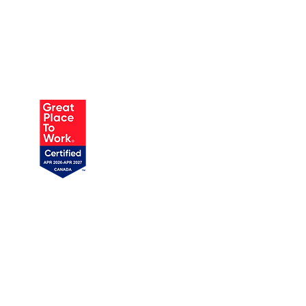
AUSTIN
905 W Annie St, Unit 1
Austin, TX 78704
719 358-1989