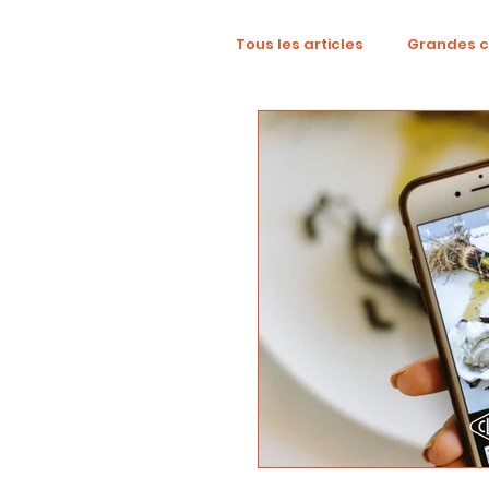
Tous les articles
Grandes 
TikTok
Mode
Dig
Revue créative
YouTu
localisation
campag
Collaboration
Alcool