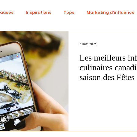
causes
Inspirations
Tops
Marketing d'influence
ital
Réseaux sociaux
Fashion
Identité de marqu
5 nov. 2025
Les meilleurs in
be
Cinéma
Tendances
Influence
Trend
culinaires canadi
saison des Fêtes
ne
Beauté
événementiel
Gaming
DIY
S
Diversité