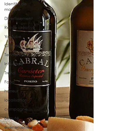
Identité de
marque
Divertissement
Revue créative
YouTube
Cinéma
Tendances
Influence
Trend
Food
horreur
localisation
campagne
Beauté
événementiel