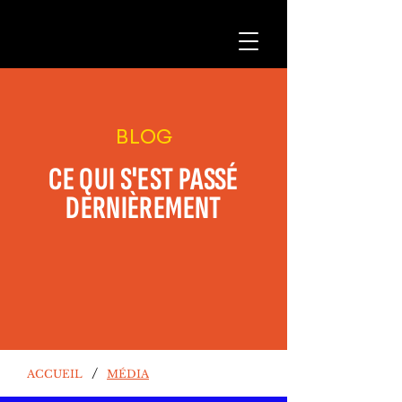
BLOG
CE QUI S'EST PASSÉ
DERNIÈREMENT
/
ACCUEIL
MÉDIA