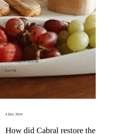
Gaming
DIY
Stratégie
Collaboration
Alcool
Diversité
éco responsable
Santé
Stage
4 févr. 2019