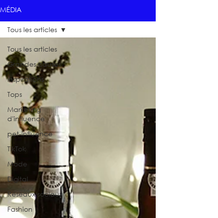
MÉDIA
Tous les articles
Tous les articles
Grandes causes
Inspirations
Tops
Marketing
d'influence
pet-influence
TikTok
Mode
Digital
Réseaux sociaux
Fashion