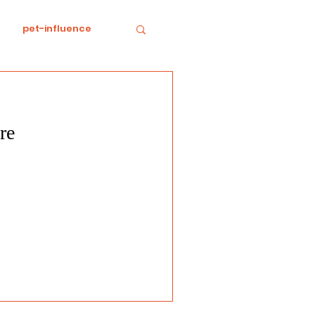
pet-influence
e
Divertissement
re
Food
horreur
tratégie