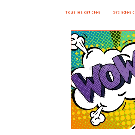
Tous les articles
Grandes 
TikTok
Mode
Dig
Revue créative
YouTu
localisation
campag
Collaboration
Alcool