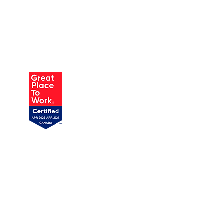
AUSTIN
905 W Annie St, Unit 1
Austin, TX 78704
719 358-1989