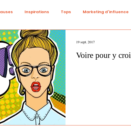
causes
Inspirations
Tops
Marketing d'influence
ital
Réseaux sociaux
Fashion
Identité de marqu
19 sept. 2017
Voire pour y croi
be
Cinéma
Tendances
Influence
Trend
ne
Beauté
événementiel
Gaming
DIY
S
Diversité