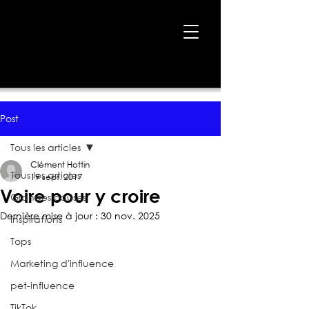
Accueil
›
Blogue
›
Voire pour y croire
Post
Tous les articles
Clément Hottin
Tous les articles
19 sept. 2017
Voire pour y croire
Grandes causes
Dernière mise à jour :
30 nov. 2025
Inspirations
Tops
Marketing d'influence
pet-influence
TikTok