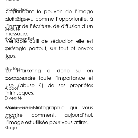
localisation
Cependant le pouvoir de l’image 
doit être vu comme l’opportunité, à 
campagne
l’instar de l’écriture, de diffusion d’un 
Beauté
message. 
événementiel
Véritable outil de séduction elle est 
présente partout, sur tout et envers 
Gaming
tous.
DIY
Stratégie
Le marketing a donc su en 
comprendre toute l’importance et 
Collaboration
use (abuse ?) de ses propriétés 
Alcool
intrinsèques. 
Diversité
Voici une infographie qui vous 
éco responsable
montre comment, aujourd’hui, 
Santé
l’image est utilisée pour vous attirer.
Stage