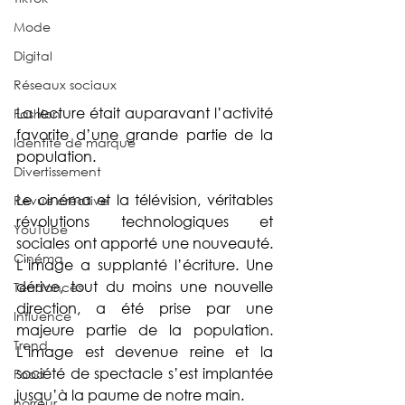
Mode
Digital
Réseaux sociaux
La lecture était auparavant l’activité 
Fashion
favorite d’une grande partie de la 
Identité de marque
population.
Divertissement
Le cinéma et la télévision, véritables 
Revue créative
révolutions technologiques et 
YouTube
sociales ont apporté une nouveauté. 
Cinéma
L’image a supplanté l’écriture. Une 
dérive, tout du moins une nouvelle 
Tendances
direction, a été prise par une 
Influence
majeure partie de la population. 
Trend
L’image est devenue reine et la 
société de spectacle s’est implantée 
Food
jusqu’à la paume de notre main. 
horreur