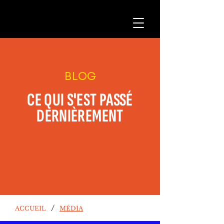
BLOG
CE QUI S'EST PASSÉ
DERNIÈREMENT
/
ACCUEIL
MÉDIA