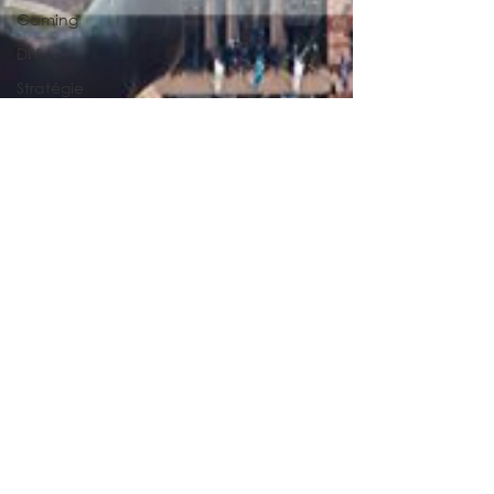
Gaming
DIY
Stratégie
Collaboration
Alcool
Diversité
éco responsable
Santé
Stage
14 août 2019