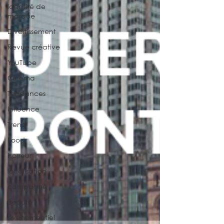
Identité de
marque
Divertissement
Revue créative
YouTube
Cinéma
Tendances
Influence
Trend
Food
horreur
localisation
campagne
Beauté
événementiel