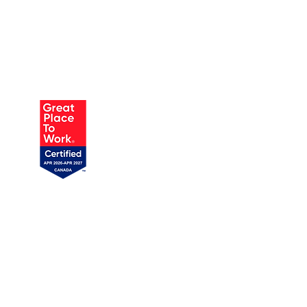
AUSTIN
905 W Annie St, Unit 1
Austin, TX 78704
719 358-1989