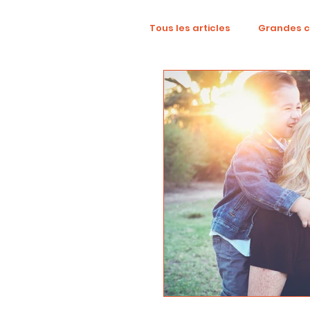
Tous les articles
Grandes 
TikTok
Mode
Dig
Revue créative
YouTu
localisation
campag
Collaboration
Alcool