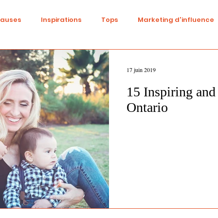
causes
Inspirations
Tops
Marketing d'influence
ital
Réseaux sociaux
Fashion
Identité de marqu
17 juin 2019
15 Inspiring an
be
Cinéma
Tendances
Influence
Trend
Ontario
ne
Beauté
événementiel
Gaming
DIY
S
Diversité