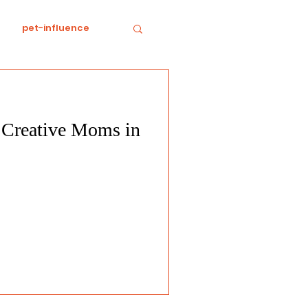
pet-influence
e
Divertissement
d Creative Moms in
Food
horreur
tratégie