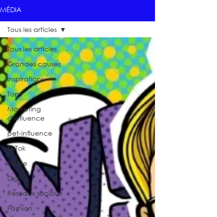
MÉDIA
Tous les articles
Tous les articles
Grandes causes
Inspirations
Tops
Marketing
d'influence
pet-influence
TikTok
Mode
Digital
Réseaux sociaux
Fashion