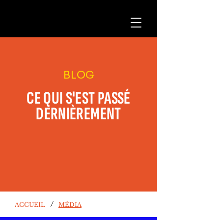
BLOG
CE QUI S'EST PASSÉ
DERNIÈREMENT
/
ACCUEIL
MÉDIA