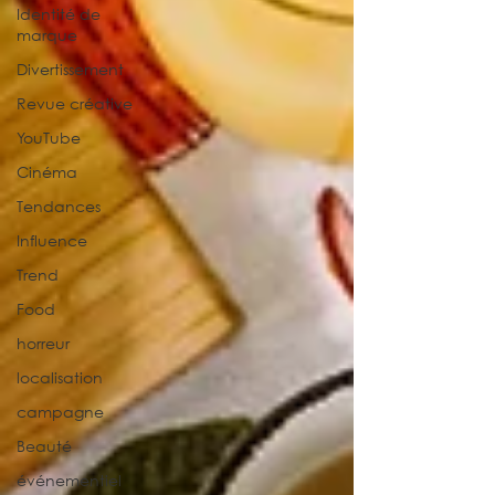
Identité de
marque
Divertissement
Revue créative
YouTube
Cinéma
Tendances
Influence
Trend
Food
horreur
localisation
campagne
Beauté
événementiel