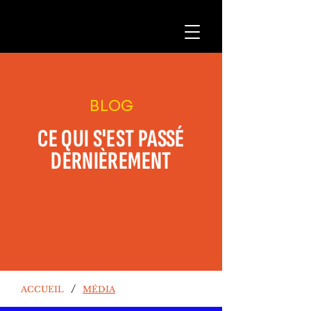
BLOG
CE QUI S'EST PASSÉ
DERNIÈREMENT
/
ACCUEIL
MÉDIA