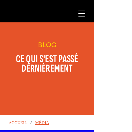
BLOG
CE QUI S'EST PASSÉ
DERNIÈREMENT
/
ACCUEIL
MÉDIA