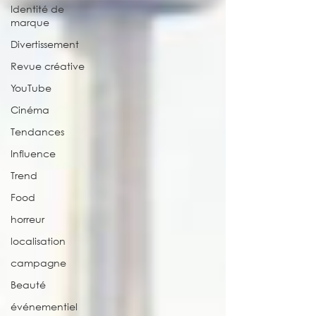
Identité de
marque
Divertissement
Revue créative
YouTube
Cinéma
Tendances
Influence
Trend
Food
horreur
localisation
campagne
Beauté
événementiel