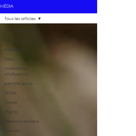
MÉDIA
Tous les articles
Tous les articles
Grandes causes
Inspirations
Tops
Marketing
d'influence
pet-influence
TikTok
Mode
Digital
Réseaux sociaux
Fashion