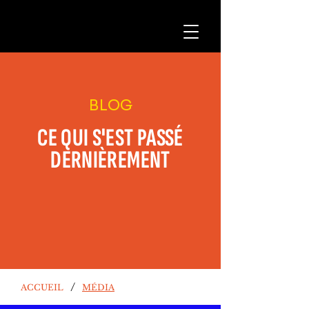
BLOG
CE QUI S'EST PASSÉ
DERNIÈREMENT
/
ACCUEIL
MÉDIA