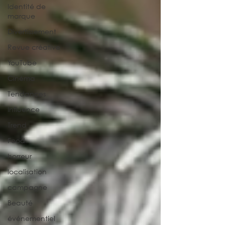
Identité de
marque
Divertissement
Revue créative
YouTube
Cinéma
Tendances
Influence
Trend
Food
horreur
localisation
campagne
Beauté
événementiel