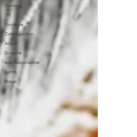
Gaming
DIY
Stratégie
Collaboration
Alcool
Diversité
éco responsable
Santé
Stage