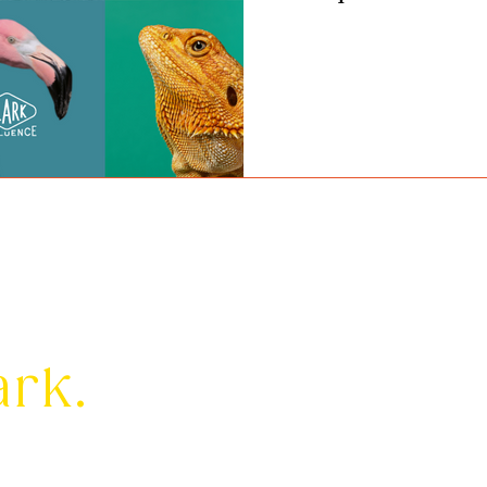
ark.
om