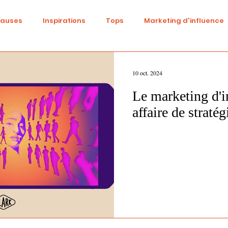
causes
Inspirations
Tops
Marketing d'influence
ital
Réseaux sociaux
Fashion
Identité de marqu
10 oct. 2024
Le marketing d'i
be
Cinéma
Tendances
Influence
Trend
affaire de stratég
ne
Beauté
événementiel
Gaming
DIY
S
Diversité