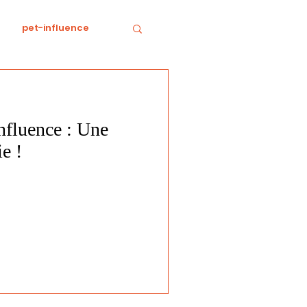
pet-influence
e
Divertissement
nfluence : Une
Food
horreur
ie !
tratégie