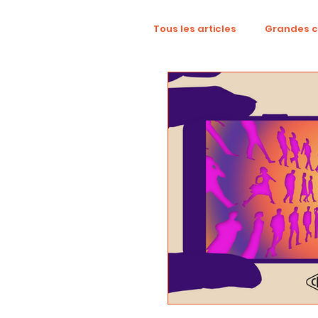
Tous les articles
Grandes 
TikTok
Mode
Dig
Revue créative
YouTu
localisation
campag
Collaboration
Alcool