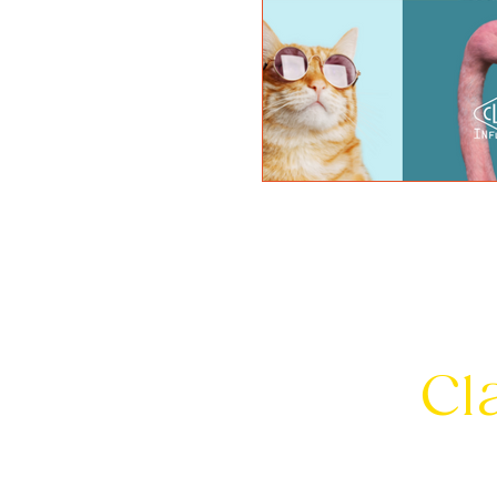
Let's
Cl
info@clarkinfluence.c