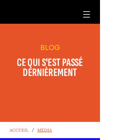
BLOG
CE QUI S'EST PASSÉ
DERNIÈREMENT
/
ACCUEIL
MÉDIA