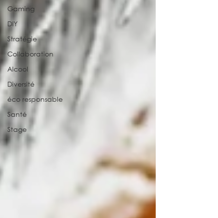
Gaming
DIY
Stratégie
Collaboration
Alcool
Diversité
éco responsable
Santé
Stage