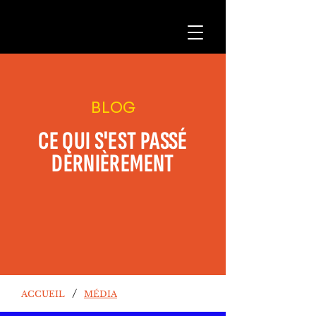
BLOG
CE QUI S'EST PASSÉ
DERNIÈREMENT
/
ACCUEIL
MÉDIA