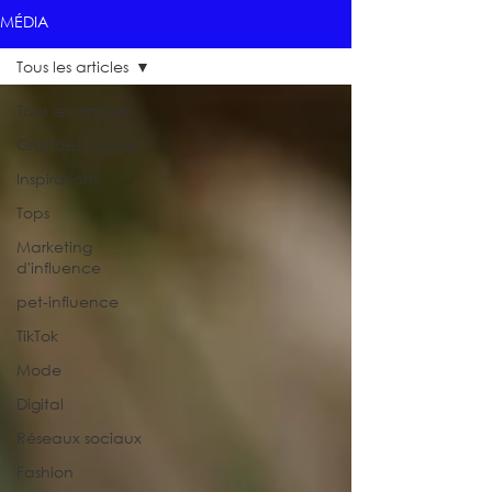
MÉDIA
Tous les articles
Tous les articles
Grandes causes
Inspirations
Tops
Marketing
d'influence
pet-influence
TikTok
Mode
Digital
Réseaux sociaux
Fashion