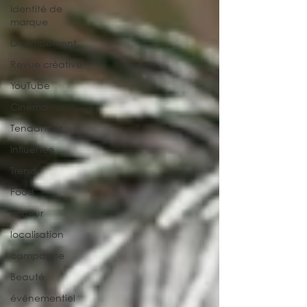
Identité de
marque
Divertissement
Revue créative
YouTube
Cinéma
Tendances
Influence
Trend
Food
horreur
localisation
campagne
Beauté
événementiel