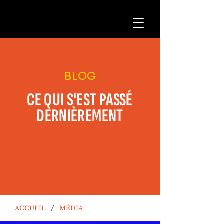
BLOG
CE QUI S'EST PASSÉ
DERNIÈREMENT
/
ACCUEIL
MÉDIA