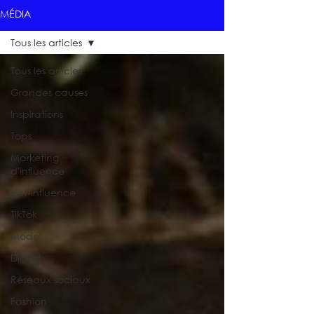
MÉDIA
Tous les articles
Tous les articles
Grandes causes
Inspirations
Tops
Marketing
d'influence
pet-influence
TikTok
Mode
Digital
Réseaux sociaux
Fashion