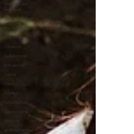
Identité de
marque
Divertissement
Revue créative
YouTube
Cinéma
Tendances
Influence
Trend
Food
horreur
localisation
campagne
Beauté
événementiel