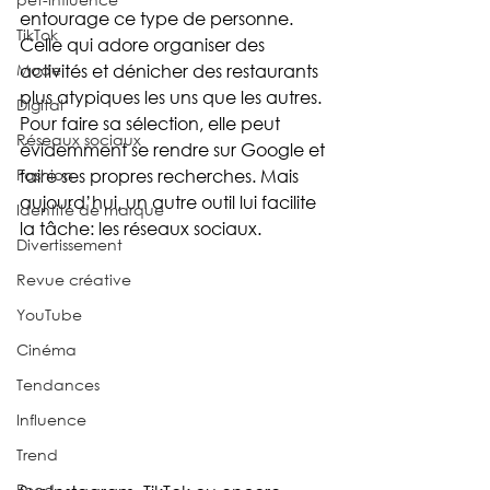
entourage ce type de personne. 
TikTok
Celle qui adore organiser des 
Mode
activités et dénicher des restaurants 
plus atypiques les uns que les autres. 
Digital
Pour faire sa sélection, elle peut 
Réseaux sociaux
évidemment se rendre sur Google et 
Fashion
faire ses propres recherches. Mais 
aujourd’hui, un autre outil lui facilite 
Identité de marque
la tâche: les réseaux sociaux. 
Divertissement
Revue créative
YouTube
Cinéma
Tendances
Influence
Trend
Food