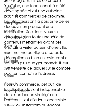
Sur Instagram, TikTok ou encore 
YouTube, une fonctionnalité a été 
horreur
développée et est une aubaine 
localisation
pour les commerces de proximité. 
Les utilisateurs ont la possibilité de les 
campagne
découvrir en précisant une 
Beauté
localisation. Sous leurs yeux se 
déroulent alors toute une série de 
événementiel
contenus mettant en avant ces 
Gaming
endroits à visiter au sein d’une ville, 
comme une boutique et sa belle 
DIY
décoration ou bien un restaurant et 
Stratégie
ses plats plus que gourmands. Il leur 
suffit ensuite de cliquer sur le compte 
Collaboration
pour en connaître l’adresse.
Alcool
Diversité
Pour un commerce, cet outil de 
localisation devient indispensable 
éco responsable
dans une bonne stratégie de 
Santé
contenu. Il est d’ailleurs accessible 
sur TikTok, Instagram ou encore 
Stage