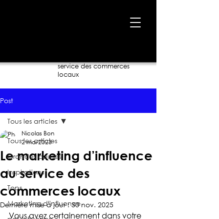
Accueil
›
Blogue
›
Le marketing d’influence au
service des commerces
locaux
Post
Tous les articles
Nicolas Bon
Tous les articles
2 mai 2023
Le marketing d’influence
Grandes causes
au service des
Inspirations
Tops
commerces locaux
Marketing d'influence
Dernière mise à jour :
30 nov. 2025
Vous avez certainement dans votre 
pet-influence