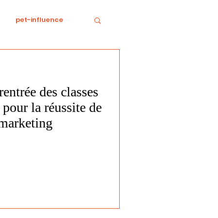
pet-influence
e
Divertissement
 rentrée des classes
Food
horreur
pour la réussite de
marketing
tratégie