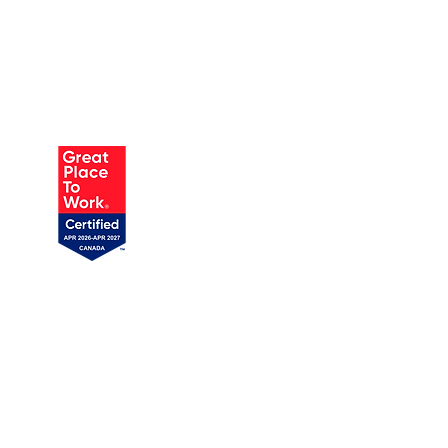
AUSTIN
905 W Annie St, Unit 1
Austin, TX 78704
719 358-1989