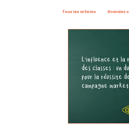
Tous les articles
Grandes 
TikTok
Mode
Dig
Revue créative
YouTu
localisation
campag
Collaboration
Alcool