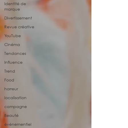
Identité de
marque
Divertissement
Revue créative
YouTube
Cinéma
Tendances
Influence
Trend
Food
horreur
localisation
campagne
Beauté
événementiel