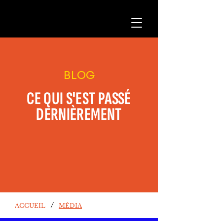
BLOG
CE QUI S'EST PASSÉ
DERNIÈREMENT
/
ACCUEIL
MÉDIA