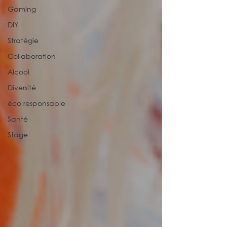
Gaming
DIY
Stratégie
Collaboration
Alcool
Diversité
éco responsable
Santé
Stage