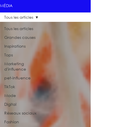
MÉDIA
Tous les articles
Tous les articles
Grandes causes
Inspirations
Tops
Marketing
d'influence
pet-influence
TikTok
Mode
Digital
Réseaux sociaux
Fashion