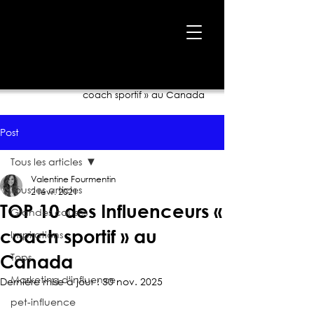
Accueil
›
Blogue
›
TOP 10 des Influenceurs «
coach sportif » au Canada
Post
Tous les articles
Valentine Fourmentin
Tous les articles
2 févr. 2021
TOP 10 des Influenceurs «
Grandes causes
coach sportif » au
Inspirations
Tops
Canada
Marketing d'influence
Dernière mise à jour :
30 nov. 2025
pet-influence