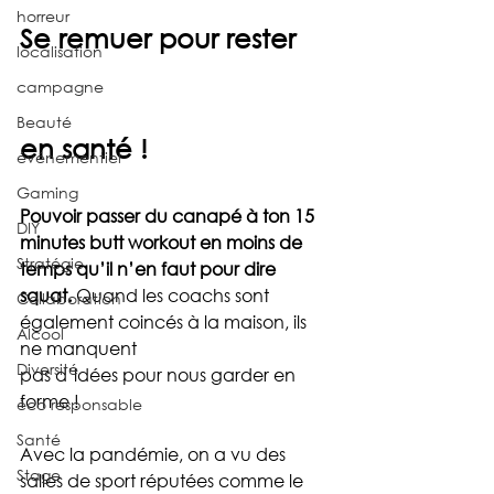
horreur
Se remuer pour rester 
localisation
campagne
Beauté
en santé !
événementiel
Gaming
Pouvoir passer du canapé à ton 15 
DIY
minutes butt workout en moins de 
Stratégie
temps qu’il n’en faut pour dire 
squat. 
Quand les coachs sont 
Collaboration
également coincés à la maison, ils 
Alcool
ne manquent 
Diversité
pas d’idées pour nous garder en 
forme !
éco responsable
Santé
Avec la pandémie, on a vu des 
Stage
salles de sport réputées comme le 