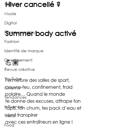
Hiver cancellé ? 
TikTok
Mode
Digital
Summer body activé 
Réseaux sociaux
Fashion
Identité de marque
Divertissement
💪🏽
Revue créative
YouTube
Fermeture des salles de sport, 
couvre-feu, confinement, froid 
Cinéma
polaire… Quand le monde 
Tendances
te donne des excuses, attrape ton 
Influence
tapis, ton chum, tes pack d’eau et 
vient transpirer 
Trend
avec ces entraîneurs en ligne !
Food