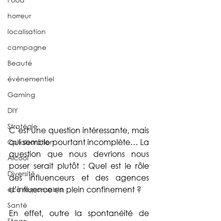
horreur
localisation
campagne
Beauté
événementiel
Gaming
DIY
Stratégie
C’est une question intéressante, mais 
qui semble pourtant incomplète… La 
Collaboration
question que nous devrions nous 
Alcool
poser serait plutôt : Quel est le rôle 
Diversité
des influenceurs et des agences 
d’influence en plein confinement ? 
éco responsable
Santé
En effet, outre la spontanéité de 
Stage