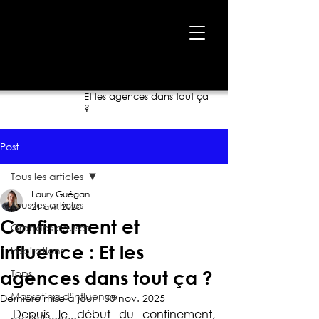
Accueil
›
Blogue
›
Confinement et influence :
Et les agences dans tout ça
?
Post
Tous les articles
Laury Guégan
Tous les articles
21 avr. 2020
Confinement et
Grandes causes
influence : Et les
Inspirations
Tops
agences dans tout ça ?
Marketing d'influence
Dernière mise à jour :
30 nov. 2025
Depuis le début du confinement, 
pet-influence