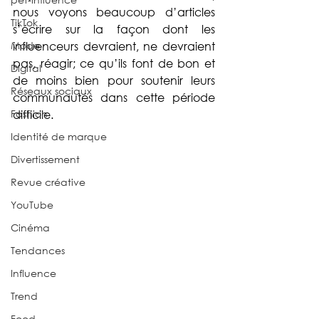
nous voyons beaucoup d’articles 
TikTok
s’écrire sur la façon dont les 
Mode
influenceurs devraient, ne devraient 
pas, réagir; ce qu’ils font de bon et 
Digital
de moins bien pour soutenir leurs 
Réseaux sociaux
communautés dans cette période 
Fashion
difficile. 
Identité de marque
Divertissement
Revue créative
YouTube
Cinéma
Tendances
Influence
Trend
Food