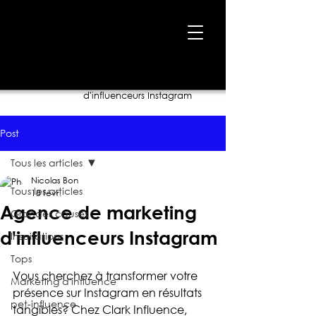
Accueil
›
Blogue
›
Agence de marketing
d'influenceurs Instagram
Post
Tous les articles
Nicolas Bon
Tous les articles
18 févr.
Agence de marketing
Grandes causes
d'influenceurs Instagram
Inspirations
Tops
Vous cherchez à transformer votre 
Marketing d'influence
présence sur Instagram en résultats 
pet-influence
tangibles? Chez Clark Influence, 