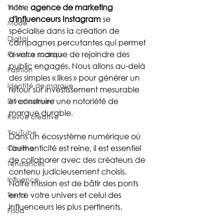
notre 
agence de marketing 
TikTok
d'influenceurs Instagram
 se 
Mode
spécialise dans la création de 
Digital
campagnes percutantes qui permet 
à votre marque de rejoindre des 
Réseaux sociaux
public engagés. Nous allons au-delà 
Fashion
des simples « likes » pour générer un 
Identité de marque
retour sur investissement mesurable 
et construire une notoriété de 
Divertissement
marque durable.
Revue créative
YouTube
Dans un écosystème numérique où 
l'authenticité est reine, il est essentiel 
Cinéma
de collaborer avec des créateurs de 
Tendances
contenu judicieusement choisis. 
Influence
Notre mission est de bâtir des ponts 
entre votre univers et celui des 
Trend
influenceurs les plus pertinents.
Food