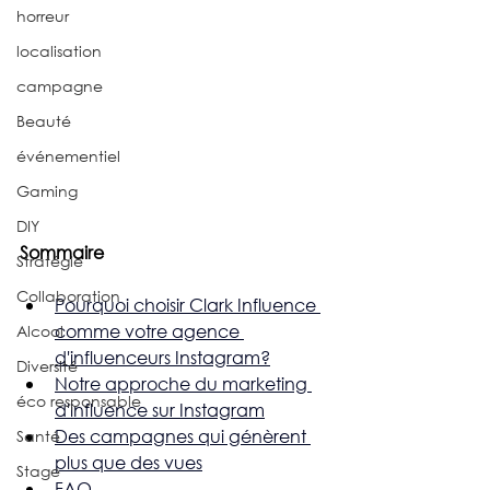
horreur
localisation
campagne
Beauté
événementiel
Gaming
DIY
Sommaire
Stratégie
Collaboration
Pourquoi choisir Clark Influence 
comme votre agence 
Alcool
d'influenceurs Instagram?
Diversité
Notre approche du marketing 
éco responsable
d'influence sur Instagram
Des campagnes qui génèrent 
Santé
plus que des vues
Stage
FAQ