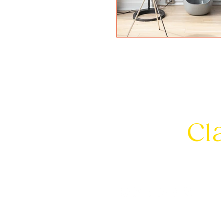
Let's
Cl
info@clarkinfluence.c