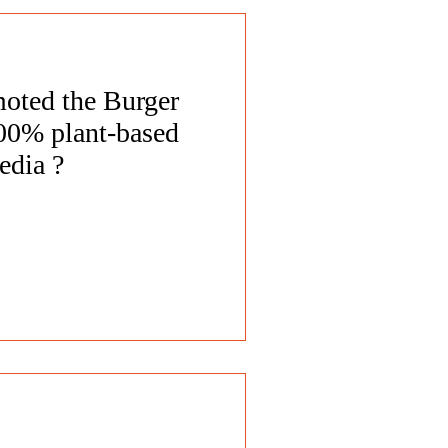
ted the Burger
00% plant-based
edia ?