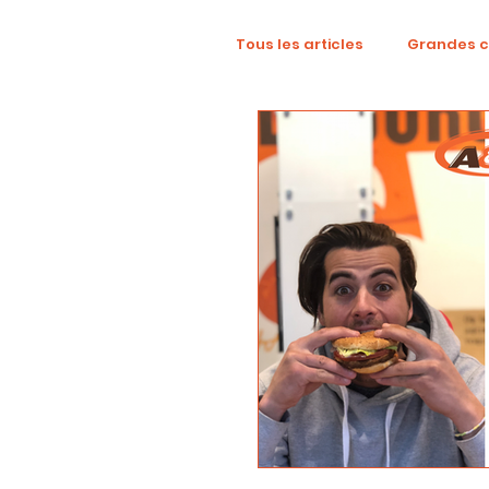
Tous les articles
Grandes 
TikTok
Mode
Dig
Revue créative
YouTu
localisation
campag
Collaboration
Alcool