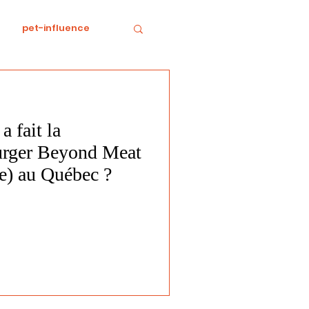
pet-influence
e
Divertissement
fait la
Food
horreur
urger Beyond Meat
le) au Québec ?
tratégie