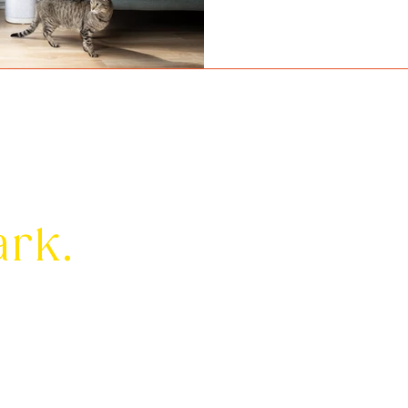
ark.
om