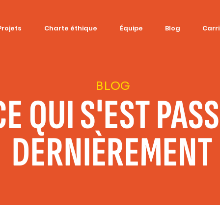
Projets
Charte éthique
Équipe
Blog
Carr
BLOG
CE QUI S'EST PAS
DERNIÈREMENT