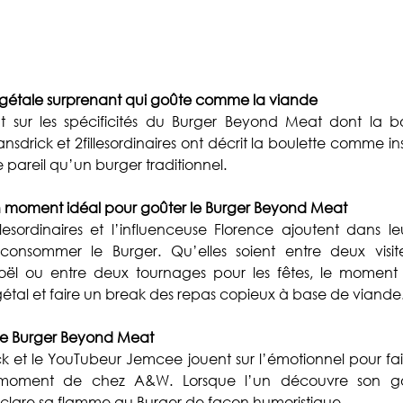
gétale surprenant qui goûte comme la viande
t sur les spécificités du Burger Beyond Meat dont la bo
ansdrick et 2fillesordinaires ont décrit la boulette comme insi
e pareil qu’un burger traditionnel.
un moment idéal pour goûter le Burger Beyond Meat
esordinaires et l’influenceuse Florence ajoutent dans leu
consommer le Burger. Qu’elles soient entre deux visites
l ou entre deux tournages pour les fêtes, le moment e
étal et faire un break des repas copieux à base de viande
le Burger Beyond Meat
k et le YouTubeur Jemcee jouent sur l’émotionnel pour faire
u moment de chez A&W. Lorsque l’un découvre son goût
éclare sa flamme au Burger de façon humoristique.