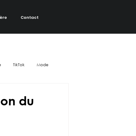
ière
Contact
e
TikTok
Mode
tive
YouTube
Cinéma
ion du
eauté
événementiel