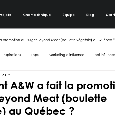
Projets
Charte éthique
Équipe
Blog
Carr
a promotion du Burger Beyond Meat (boulette végétale) au Québec ?
Inspirations
Tops
Marketing d'influence
pet-influenc
r. 2019
Fashion
Identité de marque
Divertissement
Revue créa
 A&W a fait la promot
Beyond Meat (boulette
end
Food
horreur
localisation
campagne
B
e) au Québec ?