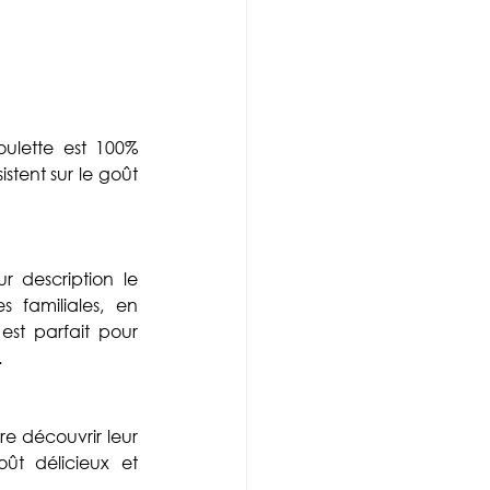
ulette est 100% 
stent sur le goût 
r description le 
 familiales, en 
st parfait pour 
.
 découvrir leur 
 délicieux et 