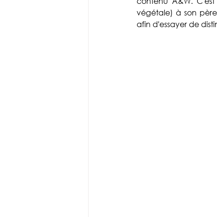
contenu A&W. C'est 
végétale) à son père,
afin d'essayer de dis