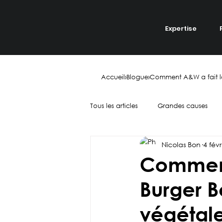
Expertise
Accueil
›
Blogue
›
Comment A&W a fait l
Tous les articles
Grandes causes
Nicolas Bon
4 fév
Digital
Réseaux sociaux
Comment
Burger 
Tendances
Influence
Tr
végétal