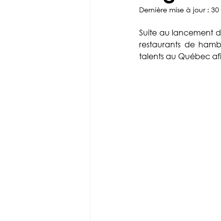
Gaming
DIY
Stratégie
Dernière mise à jour :
30
Suite au lancement d'
restaurants de hambu
talents au Québec afi