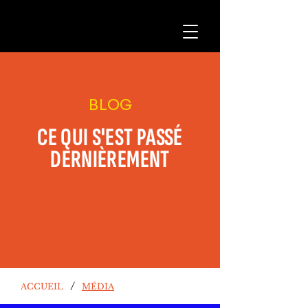
BLOG
CE QUI S'EST PASSÉ
DERNIÈREMENT
/
ACCUEIL
MÉDIA