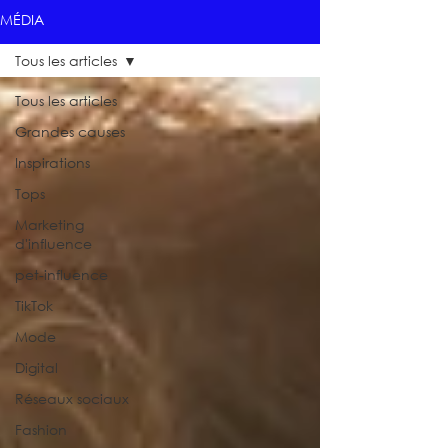
MÉDIA
Tous les articles
Tous les articles
Grandes causes
Inspirations
Tops
Marketing
d'influence
pet-influence
TikTok
Mode
Digital
Réseaux sociaux
Fashion