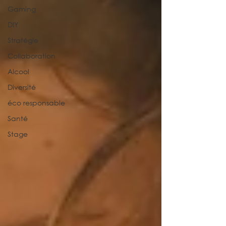
Gaming
DIY
Stratégie
Collaboration
Alcool
Diversité
éco responsable
Santé
Stage