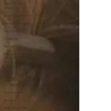
Identité de
marque
Divertissement
Revue créative
YouTube
Cinéma
Tendances
Influence
Trend
Food
horreur
localisation
campagne
Beauté
événementiel