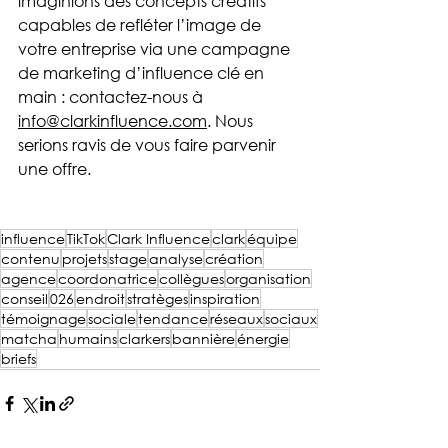
imaginions des concepts créatifs 
capables de refléter l’image de 
votre entreprise via une campagne 
de marketing d’influence clé en 
main : contactez-nous à 
info@clarkinfluence.com
. Nous 
serions ravis de vous faire parvenir 
une offre. 
influence
TikTok
Clark Influence
clark
équipe
contenu
projets
stage
analyse
création
agence
coordonatrice
collègues
organisation
conseil
026
endroit
stratèges
inspiration
témoignage
sociale
tendance
réseaux
sociaux
matcha
humains
clarkers
bannière
énergie
briefs