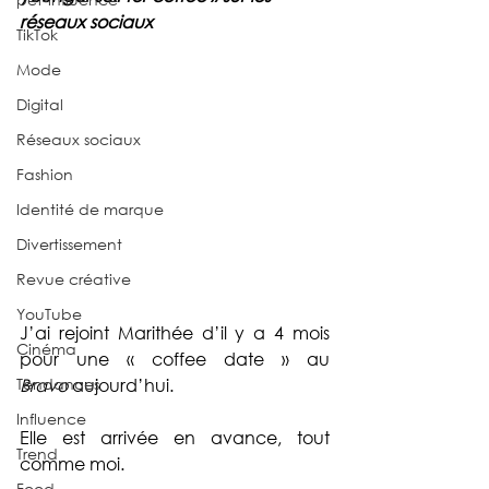
réseaux sociaux
TikTok
Mode
Digital
Réseaux sociaux
Fashion
Identité de marque
Divertissement
Revue créative
YouTube
J’ai rejoint Marithée d’il y a 4 mois 
Cinéma
pour une « coffee date » au 
Tendances
Bravo
 aujourd’hui.
Influence
Elle est arrivée en avance, tout 
Trend
comme moi.
Food