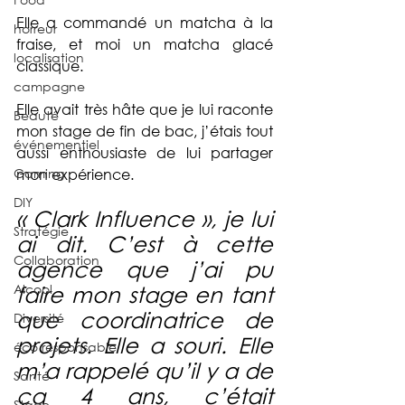
Elle a commandé un matcha à la 
horreur
fraise, et moi un matcha glacé 
localisation
classique.
campagne
Elle avait très hâte que je lui raconte 
Beauté
mon stage de fin de bac, j’étais tout 
événementiel
aussi enthousiaste de lui partager 
Gaming
mon expérience.
DIY
« Clark Influence », je lui 
Stratégie
ai dit. C’est à cette 
Collaboration
agence que j’ai pu 
Alcool
faire mon stage en tant 
que coordinatrice de 
Diversité
projets. Elle a souri. Elle 
éco responsable
m’a rappelé qu’il y a de 
Santé
ça 4 ans, c’était 
Stage