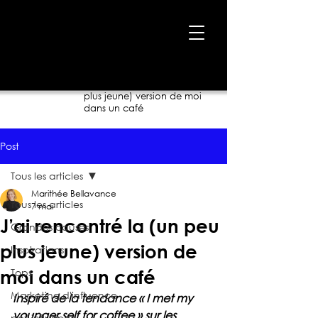
Accueil
›
Blogue
›
J’ai rencontré la (un peu
plus jeune) version de moi
dans un café
Post
Tous les articles
Marithée Bellavance
Tous les articles
7 mai
J’ai rencontré la (un peu
Grandes causes
plus jeune) version de
Inspirations
Tops
moi dans un café
Marketing d'influence
Inspiré de la tendance « I met my 
younger self for coffee » sur les 
pet-influence