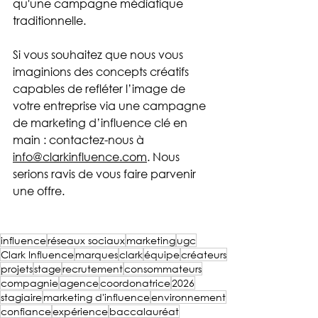
qu'une campagne médiatique 
traditionnelle.
Si vous souhaitez que nous vous 
imaginions des concepts créatifs 
capables de refléter l’image de 
votre entreprise via une campagne 
de marketing d’influence clé en 
main : contactez-nous à 
info@clarkinfluence.com
. Nous 
serions ravis de vous faire parvenir 
une offre. 
influence
réseaux sociaux
marketing
ugc
Clark Influence
marques
clark
équipe
créateurs
projets
stage
recrutement
consommateurs
compagnie
agence
coordonatrice
2026
stagiaire
marketing d'influence
environnement
confiance
expérience
baccalauréat