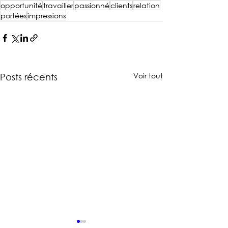
opportunité
travailler
passionné
clients
relation
portées
impressions
Voir tout
Posts récents