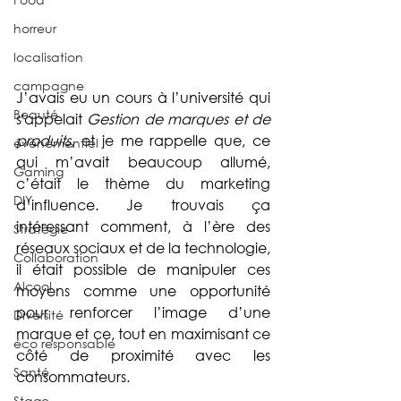
horreur
localisation
campagne
J’avais eu un cours à l’université qui 
Beauté
s'appelait 
Gestion de marques et de 
produits
, et je me rappelle que, ce 
événementiel
qui m’avait beaucoup allumé, 
Gaming
c’était le thème du marketing 
DIY
d’influence. Je trouvais ça 
intéressant comment, à l’ère des 
Stratégie
réseaux sociaux et de la technologie, 
Collaboration
il était possible de manipuler ces 
Alcool
moyens comme une opportunité 
pour renforcer l’image d’une 
Diversité
marque et ce, tout en maximisant ce 
éco responsable
côté de proximité avec les 
Santé
consommateurs.
Stage