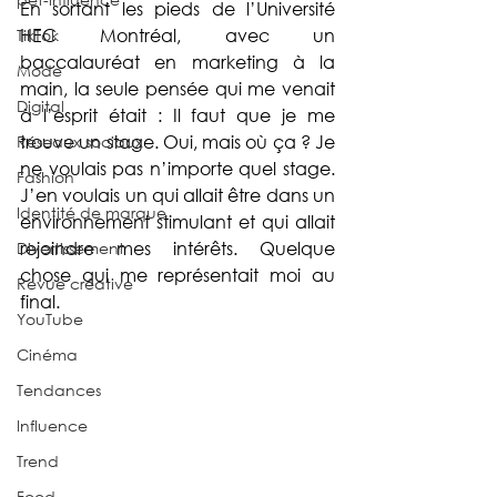
En sortant les pieds de l’Université 
HEC Montréal, avec un 
TikTok
baccalauréat en marketing à la 
Mode
main, la seule pensée qui me venait 
Digital
à l’esprit était : Il faut que je me 
trouve un stage. Oui, mais où ça ? Je 
Réseaux sociaux
ne voulais pas n’importe quel stage. 
Fashion
J’en voulais un qui allait être dans un 
Identité de marque
environnement stimulant et qui allait 
rejoindre mes intérêts. Quelque 
Divertissement
chose qui me représentait moi au 
Revue créative
final. 
YouTube
Cinéma
Tendances
Influence
Trend
Food