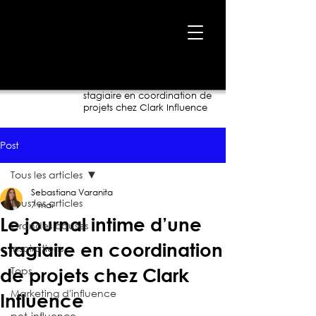
Accueil
›
Blogue
›
Le journal intime d’une
stagiaire en coordination de
projets chez Clark Influence
Post
Tous les articles
Sebastiana Varanita
Tous les articles
7 mai
Le journal intime d’une
Grandes causes
stagiaire en coordination
Inspirations
Tops
de projets chez Clark
Marketing d'influence
Influence
pet-influence