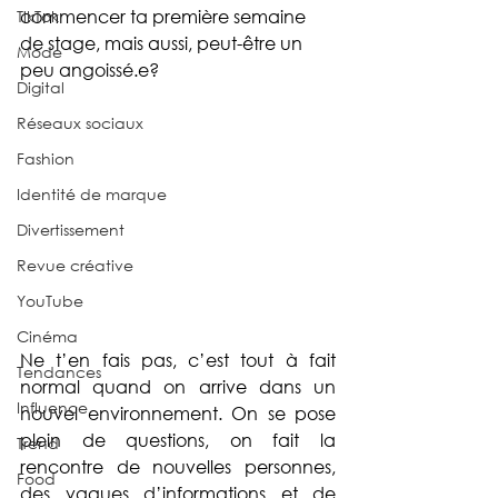
commencer ta première semaine 
TikTok
de stage, mais aussi, peut-être un 
Mode
peu angoissé.e? 
Digital
Réseaux sociaux
Fashion
Identité de marque
Divertissement
Revue créative
YouTube
Cinéma
Ne t’en fais pas, c’est tout à fait 
Tendances
normal quand on arrive dans un 
Influence
nouvel environnement. On se pose 
plein de questions, on fait la 
Trend
rencontre de nouvelles personnes, 
Food
des vagues d’informations et de 