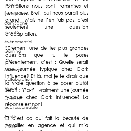
horreur
formations nous sont transmises et 
j’en passe. Bref, tout nous parait plus 
localisation
grand ! Mais ne t’en fais pas, c’est 
campagne
seulement une question 
Beauté
d’adaptation. 
événementiel
Sûrement une de tes plus grandes 
Gaming
questions que tu te poses 
DIY
présentement, c’est : Quelle serait 
une journée typique chez Clark 
Stratégie
Influence? Et là, moi je te dirais que 
Collaboration
la vraie question à se poser plutôt 
Alcool
serait : Y’a-t’il vraiment une journée 
typique chez Clark Influence? La 
Diversité
réponse est non! 
éco responsable
Santé
Et c’est ça qui fait la beauté de 
travailler en agence et qui m’a 
Stage