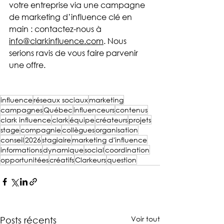
votre entreprise via une campagne 
de marketing d’influence clé en 
main : contactez-nous à 
info@clarkinfluence.com
. Nous 
serions ravis de vous faire parvenir 
une offre. 
influence
réseaux sociaux
marketing
campagnes
Québec
influenceurs
contenus
clark influence
clark
équipe
créateurs
projets
stage
compagnie
collègues
organisation
conseil
2026
stagiaire
marketing d'influence
informations
dynamique
social
coordination
opportunitées
créatifs
Clarkeurs
question
Voir tout
Posts récents