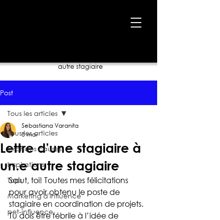
Accueil
›
Blogue
›
Lettre d’une stagiaire à un.e
autre stagiaire
Post
Tous les articles
Sebastiana Varanita
Tous les articles
8 mai
Lettre d’une stagiaire à
Grandes causes
un.e autre stagiaire
Inspirations
Salut, toi! Toutes mes félicitations 
Tops
pour avoir obtenu le poste de 
Marketing d'influence
stagiaire en coordination de projets. 
pet-influence
Tu dois être fébrile à l’idée de 